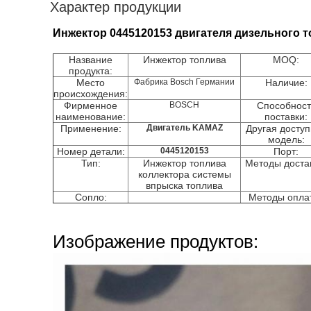
Характер продукции
Инжектор 0445120153 двигателя дизельного 
Название
Инжектор топлива
MOQ:
продукта:
Место
Фабрика Bosch Германии
Наличие:
происхождения:
Фирменное
BOSCH
Способност
наименование:
поставки:
Применение:
Двигатель KAMAZ
Другая досту
модель:
Номер детали:
0445120153
Порт:
Тип:
Инжектор топлива
Методы доста
коллектора системы
впрыска топлива
Сопло:
Методы опла
Изображение продуктов: