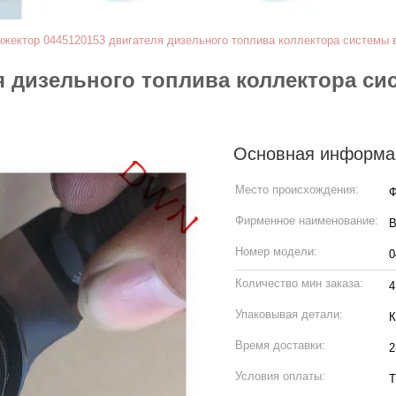
нжектор 0445120153 двигателя дизельного топлива коллектора систем
ля дизельного топлива коллектора с
Основная информа
Место происхождения:
Ф
Фирменное наименование:
Номер модели:
0
Количество мин заказа:
4
Упаковывая детали:
К
Время доставки:
2
Условия оплаты:
T