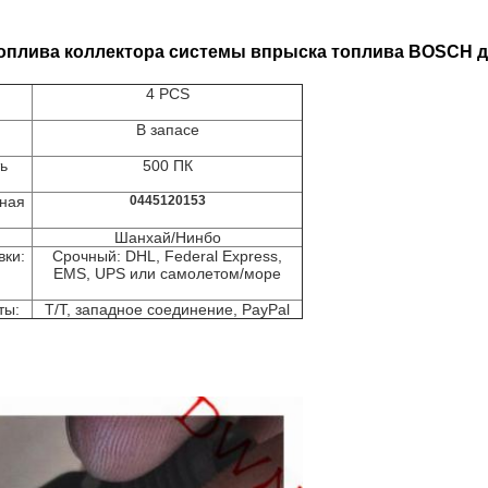
топлива коллектора системы впрыска топлива BOSCH 
4 PCS
В запасе
ь
500 ПК
пная
0445120153
Шанхай/Нинбо
вки:
Срочный: DHL, Federal Express,
EMS, UPS или самолетом/море
ты:
T/T, западное соединение, PayPal