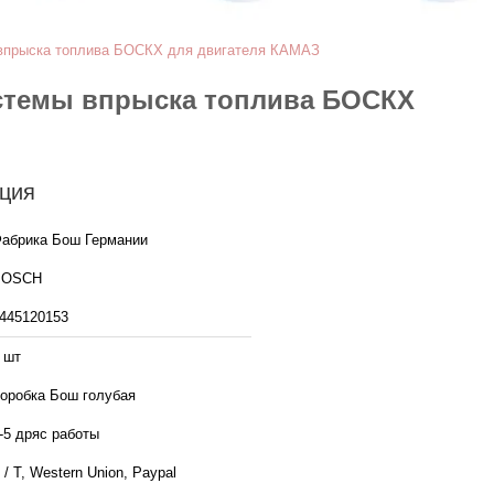
ы впрыска топлива БОСКХ для двигателя КАМАЗ
истемы впрыска топлива БОСКХ
ция
абрика Бош Германии
BOSCH
445120153
 шт
оробка Бош голубая
-5 дряс работы
 / T, Western Union, Paypal