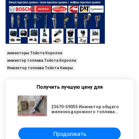
инжекторы Тойота Королла
инжектор топлива Тойота Королла
Инжектор топлива Тойота Камры
Получить лучшую цену для
23670-59055 Инжектор общего
железнодорожного топлива
Assy Diesel DENSO для TOYOTA
Land Cruiser 1VD-FTV двигатель
Продолжать