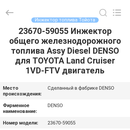
Wuxi
Welben
Auto
Parts
Co.,LTD.
Инжектор топлива Тойота
All
Rights
Reserved.
23670-59055 Инжектор
ДОМ
общего железнодорожного
ПРОДУКТЫ
топлива Assy Diesel DENSO
для TOYOTA Land Cruiser
О
1VD-FTV двигатель
НАС
Место
Сделанный в фабрике DENSO
происхождения:
ПУТЕШЕСТВИЕ
ФАБРИКИ
Фирменное
DENSO
наименование:
ПРОВЕРКА
Номер модели:
23670-59055