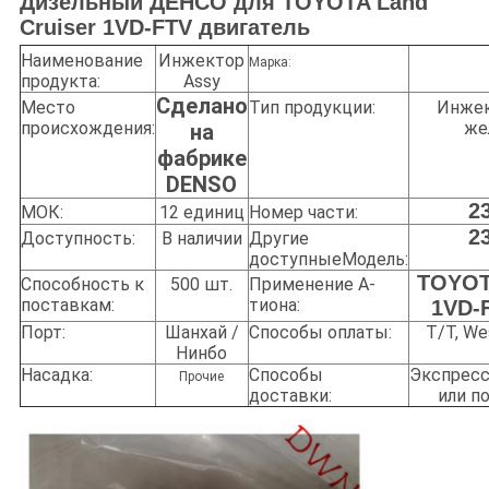
Дизельный ДЕНСО для TOYOTA Land
Cruiser 1VD-FTV двигатель
Наименование
Инжектор
Марка:
продукта:
Assy
Сделано
Место
Тип продукции:
Инжек
происхождения:
же
на
фабрике
DENSO
2
МОК:
12 единиц
Номер части:
2
Доступность:
В наличии
Другие
доступные
Модель:
TOYOT
Способность к
500 шт.
Применение А-
поставкам:
тиона:
1VD-
Порт:
Шанхай /
Способы оплаты:
T/T, Wes
Нинбо
Насадка:
Способы
Экспресс
Прочие
доставки:
или п